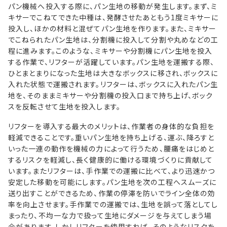
パン機械へ投入する際に、パン生地の移動が発生します。まず、ミ
キサーでこねてできた中種は、発酵させたあともう1度ミキサーに
投入し、ほかの材料と混ぜてパン生地を作ります。また、ミキサー
でこねられたパン生地は、分割機に投入して分割や丸めなどの工
程に進みます。このような、ミキサーや分割機にパン生地を投入
する作業で、リフターが活躍しています。パン生地を運搬する際、
ひとまとまりになった生地は大きなボックスに移され、ボックスに
入れた状態で運搬されます。リフターは、ボックスに入れたパン生
地を、そのままミキサーや分割機の投入口まで持ち上げ、ボック
スを反転させて生地を投入します。
リフターを導入する最大のメリットは、作業者の身体的な負担を
軽減できることです。重いパン生地を持ち上げる、運ぶ、降ろすと
いった一連の動作を機械の力によって行うため、腰痛をはじめと
するリスクを軽減し、長く健康的に働ける環境づくりに貢献して
います。またリフターは、手作業での運搬に比べて、より迅速かつ
安定した移動を可能にします。パン生地を次の工程へスムーズに
送り出すことができるため、作業の停滞を防いでライン全体の効
率を向上させます。手作業での運搬では、生地を誤って落としてし
まったり、不均一な力で扱って生地にダメージを与えてしまう場
合があります。しかしリフターを使用すれば、そのようなリスクを