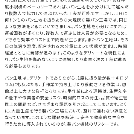
るために大切な作業ですが、多くの課題も抱えています。ある程
度小規模のベーカリーであれば、パン生地を小分けにして運んだ
り複数人で協力して運ぶといった工夫が可能です。しかし、1日に
何トンものパン生地を扱うような大規模な製パン工場では、同じ
ような方法をとることができません。パン生地を小分けにすれば
運搬回数が多くなり、複数人で運ぶには人員が必要となるため、
どちらも効率やコスト面で問題が生じます。またパン生地は、その
日の気温や湿度、配合される水分量によって状態が変化し、時間
経過とともに発酵が進みます。このようなデリケートな特性によ
り、パン生地を傷めないように運搬したり素早く次の工程に進め
る必要もあります。
パン生地は、デリケートでありながら、1度に扱う量が数十キログ
ラムにも及ぶため、手作業で持ち上げたり移動させる作業は、想
像以上に大きな負担となります。手作業による運搬は、生産効率
の低下や作業者の安全リスク、時間的ロスの発生、品質や衛生管
理上の問題など、さまざまな課題を引き起こしてしまいます。とく
に、大量生産を行う製パン工場において、避けて通れない課題と
なっています。このような課題を解決し、安全で効率的な生産を
行うために導入されているのが、製パン機械のリフターです。