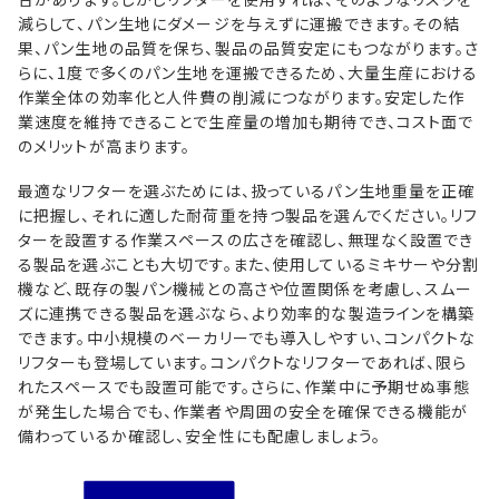
減らして、パン生地にダメージを与えずに運搬できます。その結
果、パン生地の品質を保ち、製品の品質安定にもつながります。さ
らに、1度で多くのパン生地を運搬できるため、大量生産における
作業全体の効率化と人件費の削減につながります。安定した作
業速度を維持できることで生産量の増加も期待でき、コスト面で
のメリットが高まります。
最適なリフターを選ぶためには、扱っているパン生地重量を正確
に把握し、それに適した耐荷重を持つ製品を選んでください。リフ
ターを設置する作業スペースの広さを確認し、無理なく設置でき
る製品を選ぶことも大切です。また、使用しているミキサーや分割
機など、既存の製パン機械との高さや位置関係を考慮し、スムー
ズに連携できる製品を選ぶなら、より効率的な製造ラインを構築
できます。中小規模のベーカリーでも導入しやすい、コンパクトな
リフターも登場しています。コンパクトなリフターであれば、限ら
れたスペースでも設置可能です。さらに、作業中に予期せぬ事態
が発生した場合でも、作業者や周囲の安全を確保できる機能が
備わっているか確認し、安全性にも配慮しましょう。