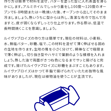
作り方は簡単で材料を混ぜ、バターを塗った型に入れ表面を滑ら
かにします。アルミホイルでしっかり蓋をし100度〜120度のオー
ブンで6-8時間または一晩焼いた後、オーブンから出してそのまま
冷ましましょう。熱いうちに型からは外し、清潔な布巾で包んで冷
ますと、皮が固くならずしっとり仕上がります。作る際は、低温で
長時間焼くことを意識しましょう。
ルイヴァブロイズの作り方は簡単です。現在の材料は、小麦粉、
水、無塩バター、砂糖、塩で、この材料を混ぜて薄く伸ばせる固め
の生地を作ります。生地の塊を小さく分けて、綿棒などで極限ま
で薄く伸ばし、切り抜き型やハサミで葉脈のような模様を入れま
しょう。熱した油で両面がきつね色になるまでサッと揚げると完
成です。揚げたルイヴァブロイズに砂糖をまぶすこともあります。
ルイヴァブロイズはかつて羊脂で揚げられていたため独特な風
味がありましたが、現在は植物油を使うことが主流です。