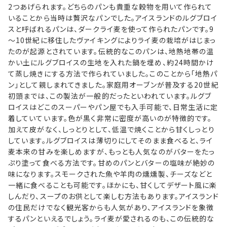
2つあげられます。どちらのパンも貴重な穀物を用いて作られて
いることから当時は贅沢なパンでした。アイスランドのルグブロイ
スと呼ばれるパンは、ダークライ麦を使って作られたパンです。9
〜10世紀に移住したヴァイキングによりライ麦の栽培がはじまっ
たのが起源とされています。伝統的なこのパンは、地熱地帯の温
かい土にルグブロイスの生地を入れた鍋を埋め、約24時間かけ
て蒸し焼きにする方法で作られていました。このことから「地熱パ
ン」として親しまれてきました。家庭用オーブンが普及する20世紀
初頭までは、この製法が一般的だったといわれています。ルグブ
ロイスはどこのスーパーやパン屋でも入手可能で、日常生活に定
着していています。色が黒く非常に密度が高いのが特徴的です。
加えて皮がなく、しっとりとして、低温で焼くことから甘くしっとり
しています。ルグブロイスは薄切りにしてそのまま食べると、ライ
麦本来の甘みを楽しめますが、もっとも人気なのがバターをたっ
ぷり塗って食べる方法です。甘めのパンとバターの塩味が絶妙の
味になります。スモークされた魚や羊肉の燻燻製、チーズなどと
一緒に食べることも可能です。ほかにも、甘くしてデザート風に楽
しんだり、スープのお供として楽しむ方法もあります。アイスランド
の住民だけでなく観光客からも人気があり、アイスランドを象徴
するパンといえるでしょう。ライ麦が愛されるのも、この伝統的な