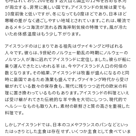
も呼ばれており、200を超す活火山と国土の12%を占める氷河
が両立する、非常に美しい国です。アイスランドの気候は夏でも
10度前後と低いですが、冬になっても0度ほどであり、日本ほど
寒暖の差がなく過ごしやすい地域とされています。これは、暖流で
あるメキシコ海流が流れる西海岸制気候の特徴です。風が冷た
いため体感温度はもう少し下がります。
アイスランドのはじまりである祖先はヴァイキングと呼ばれる
人々です。彼らは、9世紀のノルウェー動乱の時期にノルウェーの
ノルマン人が海に逃れてアイスランドに定住しました。彼らが船に
乗り運んできたといわれる羊は、今やアイスランド人口の何倍の
数となります。その結果、アイスランドは牧畜が盛んになるのと同
時に島国であるため漁業も盛んです。ヴァイキング時代から受け
継がれている数々の保存食も、現代に残りつつ近代の欧米の料
理に置き換わっているものもあります。アイスランドの料理といえ
ば受け継がれてきた伝統的な羊や魚を大切にしつつ、現代的で
ヘルシーなものも取り入れ、素材の新鮮さと質の高さを重視した
料理です。
しかしアイスランドでは、日本のコメやフランスのパンなどといっ
たはっきりとした主食は存在せず、いくつか主食として食べていま