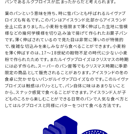
パンであるルグブロイスが広まったからだと考えられます。
葉のパンという意味を持ち、時に雪パンとも呼ばれるルイヴァブ
ロイズも有名です。このパンはアイスランド北部からアイスランド
全土に広まりました。小麦粉を極限まで薄く伸ばした生地に雪模
様などの幾何学模様を切り込み油で揚げて作られたお菓子パン
です。薄く伸ばされているので見た目は非常に薄いのが特徴的
で、複雑な切込みを楽しみながら食べることができます。小麦粉
を薄く伸ばすのは、17〜18世紀の穀物不足の時代に少ない小麦
粉で作られたためです。またルイヴァブロイズはクリスマスの時期
には必ず作られ、スーパーのパン屋等でもクリスマス時期に季節
限定の商品として販売されることがあります。アイスランドの冬の
食卓に欠かせないパンがルイヴァブロイズなのです。このルイヴァ
ブロイズは触感はパリッとして、パン自体に味はあまりないこと
から、スナック感覚で食べることができます。アイスランド人が子
どものころから楽しむことができる日常のパンで人気な食べ方と
してはルグブロイスと同様にバターをつけて食べる方法です。