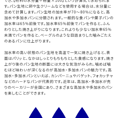
でき、【材料の水分量÷粉量×100】という計算式で求められま
す。パン生地に卵や生クリームなどを使用する場合は、水分量に
含めて計算します。パン生地の加水率が70〜80％になると、高
加水や多加水パンに分類されます。一般的な食パンや菓子パンの
加水率は65％前後です。加水率65％前後でパンを作ると、ふん
わりとした焼き上がりになります。これよりも少ない加水率65％
未満でパンを作ると、ベーグルのような目詰まりした噛みごたえ
のあるパンに仕上がります。
加水率の高い状態のパン生地を高温で一気に焼き上げると、表
面はパリッと、なかはしっとりもちもちとした食感になります。焼き
上がり後のパン生地の断面には大きな気泡がみられ、噛めば噛
むほど味わいが深くなるのが高加水・多加水パンの魅力です。高
加水・多加水パンといえば、カンパーニュやバゲット、フォカッチャ
などのハードなパンが代表的です。近年は、高加水・多加水が売
りのベーカリーが全国にあり、さまざまな高加水や多加水のパン
を楽しむことができます。