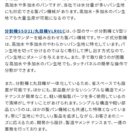
高加水や多加水のパンですが、当社では水分量が多いパン生地
にも対応できる製パン機械があります。高加水・多加水のパン生
地でも大量生産が可能になるのです。
分割機SSD21/丸目機VLR01C
は、小型のサーボ分割機とV型リ
ニアラウンダーを組み合わせた製パン機械です。サーボ式分割機
は、高加水や多加水のやわらかいパン生地に特化しています。パ
ン生地を切って分けるのではなく吸引して押し出す方式なので、
パン生地にダメージを与えません。また、手で取り扱うのが困難
な高加水や多加水のパン生地でも、タッチパネルの簡単な操作で
分割ができます。
また、分割機と丸目機が一体化しているため、省スペースでも設
置が可能です。ほかにも、部品数が少ないシンプルな構造でメン
テナンスが簡単なこと、軽い樹脂製パーツを多く使用しているの
で清掃がしやすいことがあげられます。シンプルな構造や軽い部
品というのは、ほかの製パン機械にも共通した特徴となっていま
す。常に「生地にやさしい」製品を追求しながら、お客さまのニー
ズに応えるため、開発から設計、製造やメンテナンスまで、一連の
業務を行っております。