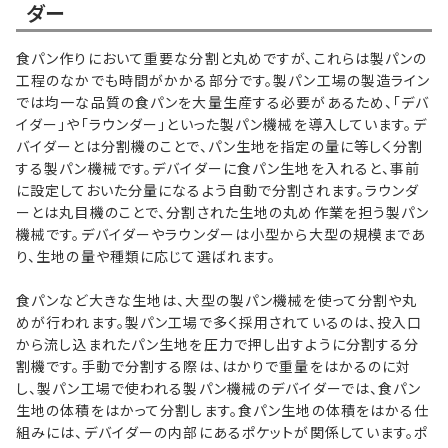
ダー
食パン作りにおいて重要な分割と丸めですが、これらは製パンの
工程のなかでも時間がかかる部分です。製パン工場の製造ライン
では均一な品質の食パンを大量生産する必要があるため、「デバ
イダー」や「ラウンダー」といった製パン機械を導入しています。デ
バイダーとは分割機のことで、パン生地を指定の量に等しく分割
する製パン機械です。デバイダーに食パン生地を入れると、事前
に設定しておいた分量になるよう自動で分割されます。ラウンダ
ーとは丸目機のことで、分割された生地の丸め作業を担う製パン
機械です。デバイダーやラウンダーは小型から大型の規模まであ
り、生地の量や種類に応じて選ばれます。
食パンなど大きな生地は、大型の製パン機械を使って分割や丸
めが行われます。製パン工場で多く採用されているのは、投入口
から流し込まれたパン生地を圧力で押し出すように分割する分
割機です。手動で分割する際は、はかりで重量をはかるのに対
し、製パン工場で使われる製パン機械のデバイダーでは、食パン
生地の体積をはかって分割します。食パン生地の体積をはかる仕
組みには、デバイダーの内部にあるポケットが関係しています。ポ