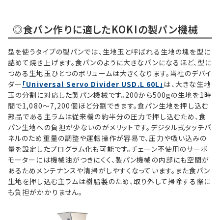
◎食パン作りに適したKOKIの製パン機械
型を使うタイプの製パンでは、生地玉と呼ばれる生地の塊を型に
詰めて焼き上げます。食パンのように大きなパンになるほど、型に
つめる生地玉ひとつのボリュームは大きくなります。当社のデバイ
ダー
「Universal Servo Divider USD.L 60L」
は、大きな生地
玉の分割に対応した製パン機械です。200から500gの生地を1時
間で1,080〜7,200個ほど分割できます。食パン生地を押し込む
部品である主ラムは従来機の約半分の圧力で押し込むため、食
パン生地への負担が少ないのがメリットです。デジタル式タッチパ
ネルのため重量の調整や運転操作が容易で、圧力や吸い込みの
量を設定したプログラム化も可能です。チェーン不使用のサーボ
モーターには機械油がつきにくく、製パン機械の内部にも空間が
あるためメンテナンスや清掃がしやすくなっています。また食パン
生地を押し込む主ラムは樹脂製のため、取り外して掃除する際に
も負担がかかりません。