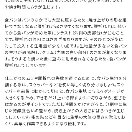
す。適切に分割しなければ食パンの大きさが変わるため、見た目
や焼き時間にムラが生じます。
食パンはパンのなかでも大型に属するため、焼き上がりの形を維
持できなくなると腰折れが起きやすくなります。腰折れとは、焼い
てから食パンが冷めた際にクラスト（外側の皮部分）が凹むこと
です。腰折れの原因にはさまざまありますが、そのひとつが型に
対して投入する生地量が少ない点です。生地量が少ないと食パン
の生地が過発酵し、クラム（内側の白い部分）のきめが粗くなりま
す。そうすると焼いた後に重みに耐えきれなくなるため、食パンが
腰折れしてしまいます。
仕上がりのムラや腰折れの失敗を避けるために、食パン生地を分
割する際は、スケッパーなどを使い等しく切り分けましょう。スケ
ッパーを前後に動かして切ると、食パン生地に与えるダメージが
大きくなるため、できるだけ上から押すように切りながら、重さを
はかるのがポイントです。ただし時間をかけすぎると、分割中に生
じた発酵度合いの差から、焼き上がりの大きさにばらつきが生じ
てしまいます。指の先などを目安に生地の大体の重さを覚えてお
くと、素早く作業できるようになり便利です。