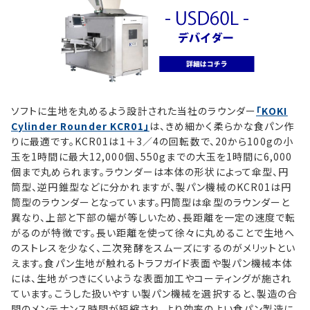
ソフトに生地を丸めるよう設計された当社のラウンダー
「KOKI
Cylinder Rounder KCR01」
は、きめ細かく柔らかな食パン作
りに最適です。KCR01は1＋3／4の回転数で、20から100gの小
玉を1時間に最大12,000個、550gまでの大玉を1時間に6,000
個まで丸められます。ラウンダーは本体の形状によって傘型、円
筒型、逆円錐型などに分かれますが、製パン機械のKCR01は円
筒型のラウンダーとなっています。円筒型は傘型のラウンダーと
異なり、上部と下部の幅が等しいため、長距離を一定の速度で転
がるのが特徴です。長い距離を使って徐々に丸めることで生地へ
のストレスを少なく、二次発酵をスムーズにするのがメリットとい
えます。食パン生地が触れるトラフガイド表面や製パン機械本体
には、生地がつきにくいような表面加工やコーティングが施され
ています。こうした扱いやすい製パン機械を選択すると、製造の合
間のメンテナンス時間が短縮され、より効率のよい食パン製造に