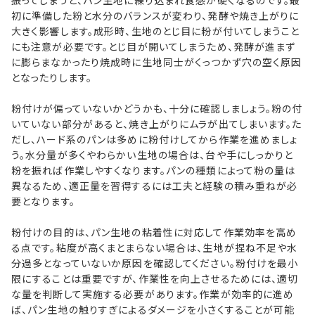
振ってしまうと、パン生地に練り込まれ食感が硬くなるのです。最
初に準備した粉と水分のバランスが変わり、発酵や焼き上がりに
大きく影響します。成形時、生地のとじ目に粉が付いてしまうこと
にも注意が必要です。とじ目が開いてしまうため、発酵が進まず
に膨らまなかったり焼成時に生地同士がくっつかず穴の空く原因
となったりします。
粉付けが偏っていないかどうかも、十分に確認しましょう。粉の付
いていない部分があると、焼き上がりにムラが出てしまいます。た
だし、ハード系のパンは多めに粉付けしてから作業を進めましょ
う。水分量が多くやわらかい生地の場合は、台や手にしっかりと
粉を振れば作業しやすくなります。パンの種類によって粉の量は
異なるため、適正量を習得するには工夫と経験の積み重ねが必
要となります。
粉付けの目的は、パン生地の粘着性に対応して作業効率を高め
る点です。粘度が高くまとまらない場合は、生地が捏ね不足や水
分過多となっていないか原因を確認してください。粉付けを最小
限にすることは重要ですが、作業性を向上させるためには、適切
な量を判断して実施する必要があります。作業が効率的に進め
ば、パン生地の触りすぎによるダメージを小さくすることが可能