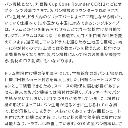
パン機械となり、丸目機 Cup Cone Rounder CCR12などにオ
プションで装着できます。製パン機械のラウンダーで丸められた
パン生地が、ドラム内のグリップバーによって回転しながら粉が付
いていく仕組みです。小玉から中玉に対応できるシングルタイプ
は、ドラムとガイドを組み合わせることで均一な粉付けが可能で
す。ダブルドラムは2本つなげた構造で、入口と出口側の回転を変
えています。逆回転しているドラムを通るため生地玉も反転し、均
一に粉が付くのです。工場では多数のパンを扱うため、粉付けの
消費量も多くなります。製パン機械によって粉の必要量が調整で
き、食材のロス削減にもつながります。
ドラム型粉付け機の使用事例として、学校給食の製パン工場が丸
目機に回転シュート付きを導入しました。回転シュートはオプシ
ョンとして装着できるため、スペースの確保に悩む必要がありま
せん。従来の製パン機械では粉付けが悪く、プルファー内でパン
生地が開いてしまい、出口でつまりが発生していました。粉付け
機の形状によっては、パン生地が通るときに生じるわずかな風
で、粉が飛散してしまうケースも少なくありません。回転シュート
を付けた丸目機に変更後は、少ない粉の量で効率的に粉付けが
可能となり、トラブルは改善しています。KOKIの製パン機械は、さ