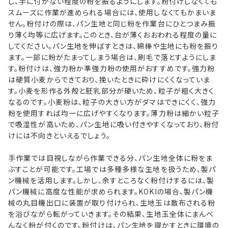
し、手に付かない程度の粉を振るようにします。粉付けしなくても
スムーズに作業が進められる場合には、使用しなくてもかまいま
せん。粉付けの際は、パン生地と同じ粉を作業台にひとつまみ振
り薄く均等に広げます。このとき、台が薄くおおわれる程度の量に
してください。パン生地を伸ばすときは、綿棒や生地にも粉を振り
ます。一部に粉がたまってしまう場合は、刷毛で落とすようにしま
す。粉付けは、強力粉か準強力粉の使用がおすすめです。強力粉
は硬質小麦からできており、挽いたときに砕けにくくなっていま
す。小麦を形作る外殻と胚乳部分が硬いため、粒子が粗く大きく
なるのです。小麦粉は、粒子の大きい方がダマはできにくく、強力
粉を使用すれば均一に広げやすくなります。薄力粉は細かい粒子
で吸湿性が高いため、パン生地に吸い付きやすくなっており、粉付
けには不向きといえるでしょう。
手作業では目視しながら作業できる分、パン生地全体に粉をま
ぶすことが可能です。工場では多種多様な生地を扱うため、製パ
ン機械を活用します。しかし、余すところなく粉付けするには、製
パン機械に高度な性能が求められます。KOKIの場合、製パン機
械の丸目機出口に装置が取り付けられ、生地玉は散布される粉
を浴びながら転がっていきます。その結果、生地玉全体にまんべ
んなく粉が付くのです。粉付けは、パン生地を寝かすときに環境の