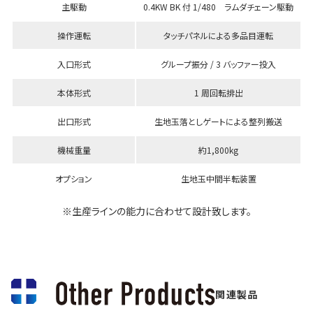
主駆動
0.4KW BK 付 1/480 ラムダチェーン駆動
操作運転
タッチパネルによる多品目運転
入口形式
グループ振分 / 3 バッファー投入
本体形式
1 周回転排出
出口形式
生地玉落としゲートによる整列搬送
機械重量
約1,800kg
オプション
生地玉中間半転装置
※生産ラインの能力に合わせて設計致します。
関連製品