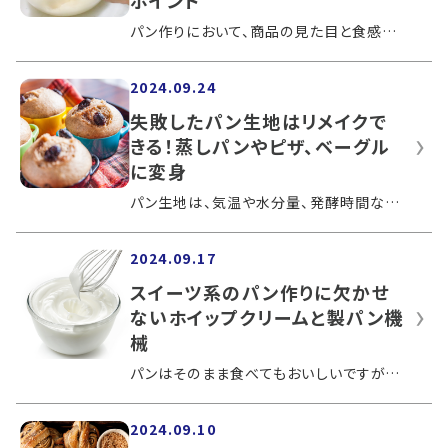
ポイント
パン作りにおいて、商品の見た目と食感を左右するガス抜きと成型作業は非常に重要です。パン工場でのガス抜きと成型では、製パン機械のモル...
2024.09.24
失敗したパン生地はリメイクで
きる！蒸しパンやピザ、ベーグル
に変身
パン生地は、気温や水分量、発酵時間など変化に敏感なので、パン作りがうまくいかないときがあります。ですが、失敗したからといって捨てて...
2024.09.17
スイーツ系のパン作りに欠かせ
ないホイップクリームと製パン機
械
パンはそのまま食べてもおいしいですが、ホイップクリームを挟むことで見た目が華やかになり、スイーツのように楽しめます。ホイップクリー...
2024.09.10