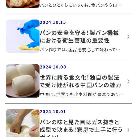
パンとひとくちにいっても、食パンやクロワッサンなど、見た目や味だけでなく食感もそれぞれ異なります。ふんわりとやわらかいパン、硬めで...
2024.10.15
パンの安全を守る！製パン機械
における衛生管理の重要性
パン作りでは、製品を安心して味わってもらうために衛生管理が重要です。製パン機械の清掃は欠かせないものとなっていますが、構造が複雑な...
2024.10.08
世界に誇る食文化！独自の製法
で受け継がれる中国パンの魅力
中国は、世界でも小麦料理が豊富であり、麺類や餃子など多くの種類が存在します。パンでは饅頭（マントウ）や肉まん以外にも、さまざまな種...
2024.10.01
パンの味と見た目はガス抜きと
成型で決まる！家庭で上手に行う