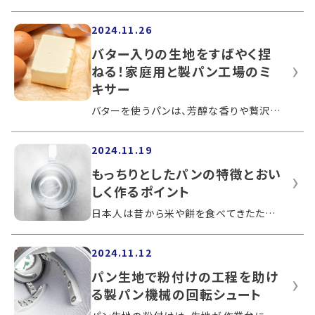
2024.11.26
バター入りの生地をすばやく捏
ねる！家庭用と製パン工場のミ
キサー
バターを使うパンは、芳醇な香りや贅沢な味わいを楽しめます。バターを生地に混ぜ込む作業は、タイミングや温度管理が課題となるためミキサ...
2024.11.19
もっちりとしたパンの特徴とおい
しく作るポイント
日本人は昔から米や餅を食べてきたため、もっちりとした食感は食文化に根付いており、多くの人に愛されています。弾力感があり食べ応えを感...
2024.11.12
パン生地で粉付けの工程を助け
る製パン機械の回転シュート