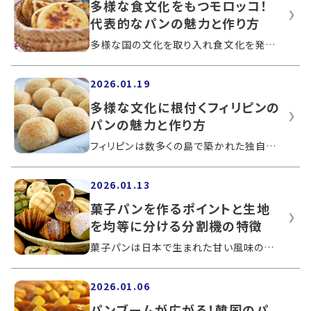
多様な食文化をもつモロッコ！
代表的なパンの魅力と作り方
多様な国の文化を取り入れ食文化を発展させてきたモロッコでは、主食としてパンが欠かせない存在です。モロッコのパンは素朴な味で料理と合...
2026.01.19
多様な文化に根付くフィリピンの
パンの魅力と作り方
フィリピンは数多くの島で築かれた独自の文化と、外国から受け継がれた文化が織り交ざる国です。多様な文化の中でフィリピン独自の発展をと...
2026.01.13
菓子パンを作るポイントと生地
を均等に分ける分割機の特徴
菓子パンは日本で生まれた甘い風味のパンです。ベーカリーやスーパーで手軽に購入でき、日本全国で広く親しまれています。この記事では、菓...
2026.01.06
パンブームが広がる！韓国のパ