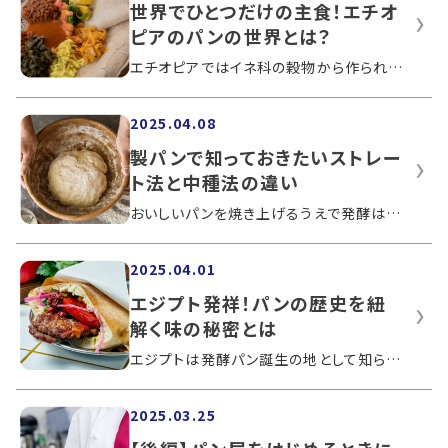
世界でひとつだけの主食！エチオ
ピアのパンの世界とは？
エチオピアではイネ科の穀物から作られるインジェラという独自のパンを主食としていることで有名です。またインジェラの他にダボというパン...
2025.04.08
製パンで知っておきたいストレー
ト法と中種法の違い
おいしいパンを焼き上げるうえで発酵は重要な工程です。発酵にも種類があるため、ストレート法や中種法の違いを知ったうえで適したパン作り...
2025.04.01
エジプト発祥！パンの歴史を紐
解く味の秘密とは
エジプトは発酵パン誕生の地として知られています。ナイル川の恵みを受けた小麦農業が、パンの文化を発展させました。この記事では、エジプ...
2025.03.25