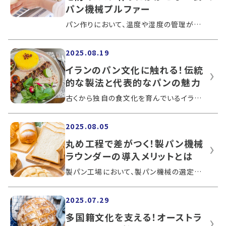
パン機械プルファー
パン作りにおいて、温度や湿度の管理がとても大切です。発酵に適した環境を安定して整えることで、パンの品質は大きく向上します。この記事...
2025.08.19
イランのパン文化に触れる！伝統
的な製法と代表的なパンの魅力
古くから独自の食文化を育んでいるイランにおいて、パンは食卓に欠かせない主食です。地域によって製法や食べ方が異なり、それぞれ独特な魅...
2025.08.05
丸め工程で差がつく！製パン機械
ラウンダーの導入メリットとは
製パン工場において、製パン機械の選定は重要です。とくに、パン生地を均一に丸めるラウンダーは、作業効率と品質安定性に大きな影響を与え...
2025.07.29
多国籍文化を支える！オーストラ