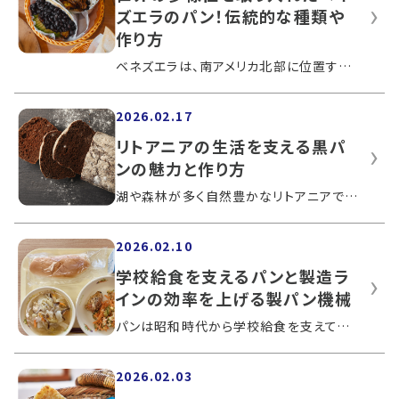
ズエラのパン！伝統的な種類や
作り方
ベネズエラは、南アメリカ北部に位置する熱帯気候の国です。豊かな土地をいかして、ベネズエラで栽培されている食物を使ったパンが作られて...
2026.02.17
リトアニアの生活を支える黒パ
ンの魅力と作り方
湖や森林が多く自然豊かなリトアニアでは、古くからライ麦を原料とする黒パンが主食とされてきました。天然酵母で作られる黒パンは独特の風...
2026.02.10
学校給食を支えるパンと製造ラ
インの効率を上げる製パン機械
パンは昭和時代から学校給食を支えてきた存在です。コッペパンからはじまった学校給食のパンは、今では種類が増えたり米粉を使ったりと多様...
2026.02.03