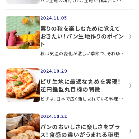
パン生地の粉付けは、生地が作業台に付くのを防ぎ、乾燥からパンを守るため重要な工程です。しかし、粉付けは手作業でも調整が難しく、製パ...
2024.11.05
実りの秋を楽しむために覚えて
おきたい！パン生地作りのポイン
ト
秋は気温の変化が激しい季節で、それゆえ食材も豊富に手に入れやすくなります。しかしパン作りにおいて、季節による温度差がパン生地に与え...
2024.10.29
ピザ生地に最適な丸めを実現！
逆円錐型丸目機の特徴
ピザは、日本で広く親しまれている料理です。ピザ用のパン生地にはさまざまな種類があり、それぞれ異なる美味しさの魅力があります。この記...
2024.10.22
パンのおいしさに楽しさをプラ
ス！食感の違いがうまれる秘密