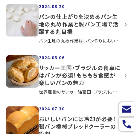
2024.08.20
パンの仕上がりを決めるパン生
地の丸め作業と製パン工場で活
躍する丸目機
パン生地の丸め作業は、パン作りにおいて欠かせない重要な工程となります。パン生地をきれいに丸められるかどうかは、見た目だけでなく食感...
2024.08.06
サッカー王国・ブラジルの食卓に
はパンが必須！もちもち食感が
楽しいパンの魅力
世界屈指のサッカー強豪国・ブラジル。中南米最大の国土をもつブラジルのグルメといえば、シュラスコを代表とする肉料理です。そんなブラジ...
2024.07.30
おいしいパンには冷却が必要！
製パン機械ブレッドクーラーの
役割