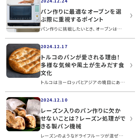
2024.12.24
パン作りに最適なオーブンを選
ぶ際に重視するポイント
パン作りに挑戦したいとき、オーブンは欠かせない機械のひとつです。オーブンはさまざまな機能があるため、選び方で悩む人は多いでしょう。...
2024.12.17
トルコのパンが愛される理由！
多様な気候や風土が生みだす食
文化
トルコはヨーロッパとアジアの境目にあり、多様な文化の影響を受けている国です。世界三大料理に数えられるトルコ料理は、幅広い地域の食文...
2024.12.10
レーズン入りのパン作りに欠か
せないことは？レーズン処理がで
きる製パン機械
レーズンのようなドライフルーツが混ぜ込まれたパンは、爽やかな酸味がアクセントとなります。レーズン入りのパン作りでは、準備や混ぜ込み...