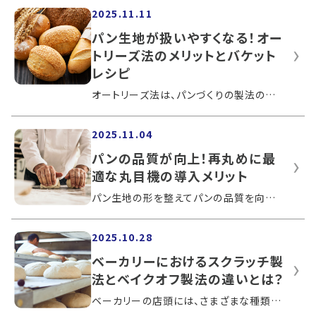
2025.11.11
パン生地が扱いやすくなる！オー
トリーズ法のメリットとバケット
レシピ
オートリーズ法は、パンづくりの製法のひとつです。こねる前に、小麦粉と水を混ぜ合わせてしばらく置くという工程を追加するだけで、なめら...
2025.11.04
パンの品質が向上！再丸めに最
適な丸目機の導入メリット
パン生地の形を整えてパンの品質を向上させる役割があるのが、再丸目という工程です。製パン工場など大量生産を行う現場では、丸目機が活用...
2025.10.28
ベーカリーにおけるスクラッチ製
法とベイクオフ製法の違いとは？
ベーカリーの店頭には、さまざまな種類のパンが並んでおり、その製造方法は店舗により異なります。選ぶ製法は、資金や店舗面積、人材、製造...