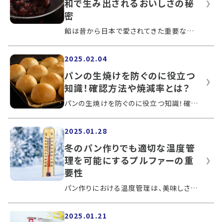
和で生み出されるおいしさの秘
密
餡は昔から日本で愛されてきた重要な食品のひとつです。活用法は多岐にわたり、パンとの相性も合うため広く使われています。この記事では、...
2025.02.04
パンの生焼けを防ぐのに役立つ
知識！確認方法や焼減率とは？
パンの生焼けを防ぐのに役立つ知識！確認方法や焼減率とは？パンは、焼き上がると香ばしい匂いがして食欲をそそります。いざ食べようと割っ...
2025.01.28
冬のパン作りでも適切な温度管
理を可能にするプルファーの重
要性
パン作りにおける温度管理は、美味しさに大きな影響を及ぼします。とくに気温が低い冬は、適切な環境を整えないと発酵が進みません。この記...
2025.01.21