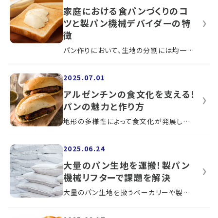
家庭における食パンづくりのコ
ツと製パン機械デバイダーの特
徴
パン作りにおいて、生地の分割には均一さとスピードが求められます。手作業で行うと、仕上がりにばらつきが出やくなる、難しい工程です。こ...
2025.07.01
アルゼンチンの食文化を支える！
パンの魅力と作り方
地形の多様性によって食文化が発展したアルゼンチンでは、朝食の定番であるメディアルナや名物のチョリパンなど、多彩なパンが食卓に並びま...
2025.06.24
大量のパン生地を運搬！製パン
機械リフターで課題を解決
大量のパン生地を扱うベーカリーや製パン工場では、パン生地の運搬や持ち上げ作業が大きな負担となります。このような負担を解消するために...