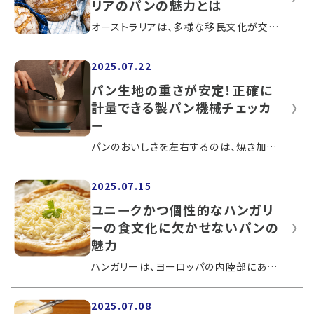
リアのパンの魅力とは
オーストラリアは、多様な移民文化が交錯する国です。その一方で、伝統的な文化も大切にしており、各国の移民がもたらした文化との共存によ...
2025.07.22
パン生地の重さが安定！正確に
計量できる製パン機械チェッカ
ー
パンのおいしさを左右するのは、焼き加減や材料だけではありません。パン生地の重量も、見た目や食感、味に影響を与えます。パンの重量を正...
2025.07.15
ユニークかつ個性的なハンガリ
ーの食文化に欠かせないパンの
魅力
ハンガリーは、ヨーロッパの内陸部にあり、ドナウ川がもたらす肥沃な土地での農業が盛んな国です。ハンガリーにはさまざまな食文化が流入し...
2025.07.08