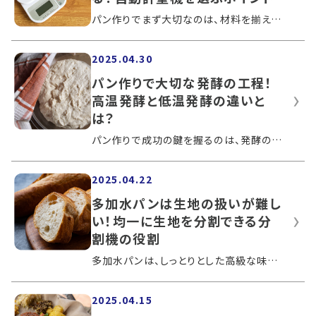
パン作りでまず大切なのは、材料を揃えてレシピ通りの計量をすることです。その後のミキシングや発酵をレシピ通りに行っても、最初の計量で...
2025.04.30
パン作りで大切な発酵の工程！
高温発酵と低温発酵の違いと
は？
パン作りで成功の鍵を握るのは、発酵の工程です。材料を分量通りに混ぜ合わせただけでは、おいしいパンは焼きあがりません。発酵の役割や種...
2025.04.22
多加水パンは生地の扱いが難し
い！均一に生地を分割できる分
割機の役割
多加水パンは、しっとりとした高級な味わいに仕上がります。作ってみたいと挑戦する方も多いかもしれません。生地の扱いが難しい多加水パン...
2025.04.15