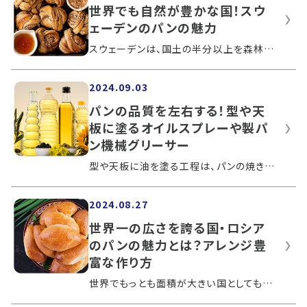
世界でも自然が豊かな国！スウ
ェーデンのパンの魅力
スウェーデンは、国土の半分以上を森林が占め、海岸線や川に囲まれた北欧最大の国です。世界でも貴重な手つかずの自然やきれいな水が豊富で...
2024.09.03
パンの品質を左右する！型や天
板に塗るオイルスプレーや製パ
ン機械グリーサー
型や天板に油を塗る工程は、パンの焼きあがりを左右する大切な工程のひとつです。製パン工場では、グリーサーという製パン機械を使ってこの...
2024.08.27
世界一の広さを誇る国・ロシア
のパンの魅力とは？アレンジ豊
富な作り方
世界でもっとも面積が大きい国としても知られるロシア。パンは、ロシアでは主食として食べられているのをご存知でしょうか？この記事では、...